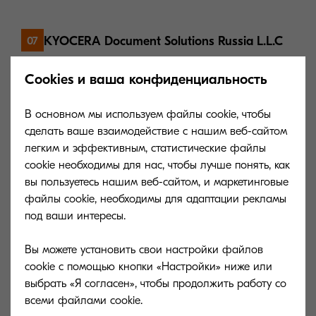
KYOCERA Document Solutions Russia L.L.C
07
Building 2, 51/4, Schepkina St., 129110, Moscow,
Cookies и ваша конфиденциальность
Russia Tel: +7-495-741-0004 Fax: +7-495-741-0018
В основном мы используем файлы cookie, чтобы
сделать ваше взаимодействие с нашим веб-сайтом
KYOCERA Document Solutions Espana S.A.
08
легким и эффективным, статистические файлы
Edificio Kyocera, Avda. de Manacor No.2, 28290 Las
cookie необходимы для нас, чтобы лучше понять, как
Matas (Madrid), Spain Tel: +34-91-6318-392 Fax:
вы пользуетесь нашим веб-сайтом, и маркетинговые
+34-91-6318-219
файлы cookie, необходимы для адаптации рекламы
под ваши интересы.
Вы можете установить свои настройки файлов
KYOCERA Document Solutions Europe B.V. -
09
cookie с помощью кнопки «Настройки» ниже или
Swiss
выбрать «Я согласен», чтобы продолжить работу со
Branch Office Hohlstrasse 614 8048 CH
Zürich,Switzerland Tel: +41-44-908-4949 Fax: +41-