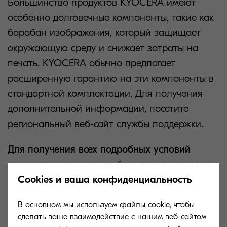
Большинство продуктов KYOCERA имеют
особенно долговечные компоненты, такие как
барабан изображения, который защищает
окружающую среду и снижает затраты на
печать. KYOCERA обычно предлагает
расширенную гарантию на эти компоненты в
стандартной комплектации. Для получения
дополнительной информации, посетите
региональный веб-сайт службы поддержки.
Для получения всех подробных условий
гарантии для конкретной страны и продукта,
а также предложений по обслуживанию,
Cookies и ваша конфиденциальность
пожалуйста, сначала обратитесь к разделу
В основном мы используем файлы cookie, чтобы
сервис и поддержка на вашей местной
сделать ваше взаимодействие с нашим веб-сайтом
домашней странице KYOCERA.