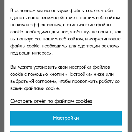
компании лежат не только технические
В основном мы используем файлы cookie, чтобы
решения, но и базовые философские
сделать ваше взаимодействие с нашим веб-сайтом
понятия, которые компания Kyocera выбрала в
легким и эффективным, статистические файлы
качестве своего девиза много лет назад:
cookie необходимы для нас, чтобы лучше понять, как
экологичность, экономичность и системность.
вы пользуетесь нашим веб-сайтом, и маркетинговые
файлы cookie, необходимы для адаптации рекламы
под ваши интересы.
Вы можете установить свои настройки файлов
Принтеры и МФУ, созданные по концепции
cookie с помощью кнопки «Настройки» ниже или
ECOSYS создают меньше отходов и имеют
выбрать «Я согласен», чтобы продолжить работу со
самые низкие затраты на печать по
сравнению с аналогичными.
Смотреть отчёт по файлам cookies
Мы были первыми, кто разработал систему,
Настройки
при которой расходным материалом в
печатающей технике является только тонер-