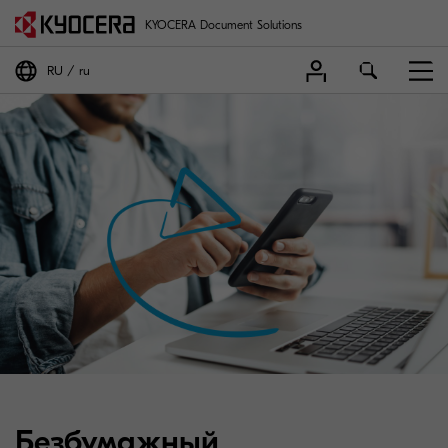
KYOCERA Document Solutions
RU
ru
Безбумажный