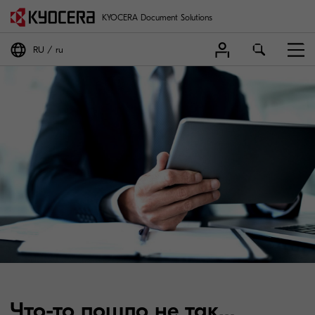
KYOCERA Document Solutions
RU
ru
Что-то пошло не так…