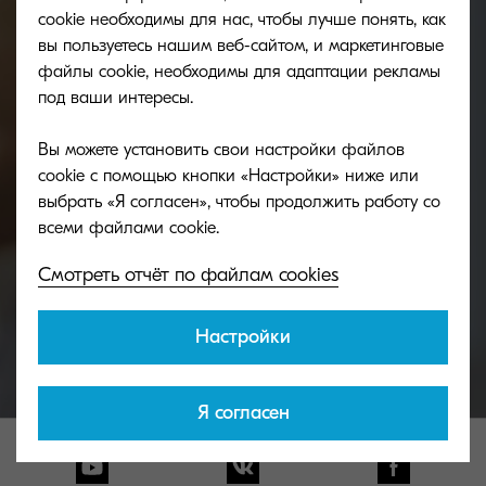
будем рады Вашему
cookie необходимы для нас, чтобы лучше понять, как
вы пользуетесь нашим веб-сайтом, и маркетинговые
обращению.
файлы cookie, необходимы для адаптации рекламы
под ваши интересы.
У Вас есть вопрос о KYOCERA или вам нужна
Вы можете установить свои настройки файлов
дополнительная информация? Обратитесь за
cookie с помощью кнопки «Настройки» ниже или
помощью к специалистам KYOCERA.
выбрать «Я согласен», чтобы продолжить работу со
Смотреть отчёт по файлам cookies
Связаться
Настройки
Я согласен