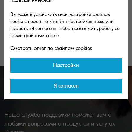
под ваши интересы.
ECOSYS M2040dn
ECOSYS M25
Вы можете установить свои настройки файлов
cookie с помощью кнопки «Настройки» ниже или
Low Total Cost of Ownership makes this
Low Total Cost 
выбрать «Я согласен», чтобы продолжить работу со
device a very affordable and reasonable
device a very af
choice.
choice.
Смотреть отчёт по файлам cookies
Настройки
Я согласен
Свяжитесь с нами
Наша служба поддержки поможет вам с
любыми вопросами о продуктах и услугах