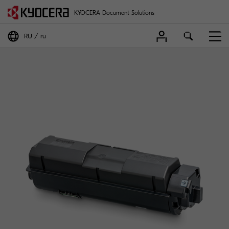
KYOCERA Document Solutions
RU
ru