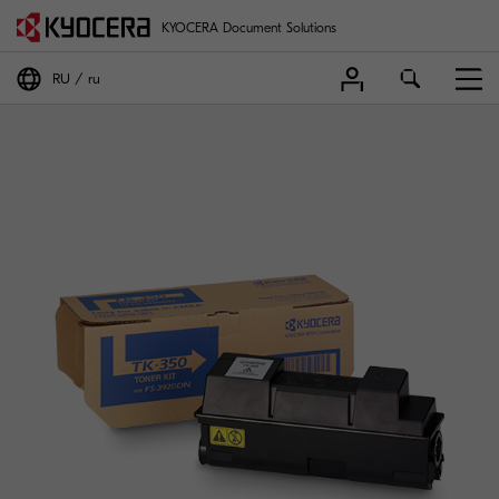
KYOCERA Document Solutions
RU
ru