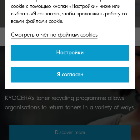
cookie с помощью кнопки «Настройки» ниже или
выбрать «Я согласен», чтобы продолжить работу со
Смотреть отчёт по файлам cookies
Настройки
Я согласен
Toner take-back service
KYOCERA's toner recycling programme allows
organisations to return toners in a variety of ways.
Discover more