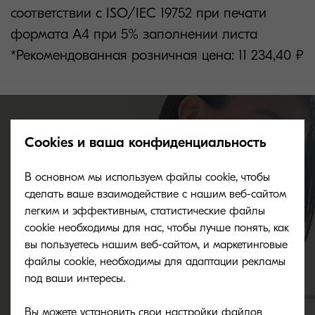
соответствии с ISO/IEC 19752 при печати
формата А4 при 5% заполнении листа
*Рекомендованная розничная цена: 11 234,40 ₽
Cookies и ваша конфиденциальность
Where to buy
В основном мы используем файлы cookie, чтобы
сделать ваше взаимодействие с нашим веб-сайтом
Simply click below to begin the purchasing
легким и эффективным, статистические файлы
cookie необходимы для нас, чтобы лучше понять, как
process and take efficiency to the next level.
вы пользуетесь нашим веб-сайтом, и маркетинговые
файлы cookie, необходимы для адаптации рекламы
под ваши интересы.
Buy now
Вы можете установить свои настройки файлов