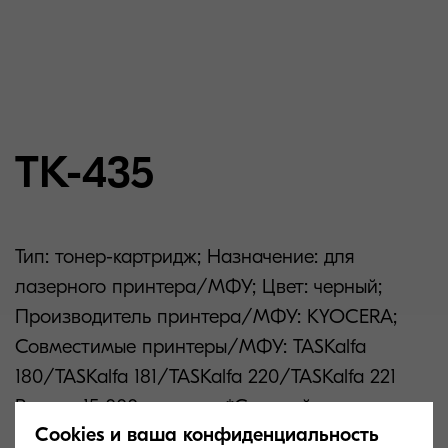
TK-435
Тип: тонер-картридж; Назначение: для
лазерного принтера/МФУ; Цвет: черный;
Производитель принтера/МФУ: KYOCERA;
Совместимые принтеры/МФУ: TASKalfa
180/TASKalfa 181/TASKalfa 220/TASKalfa 221
Ресурс: 15 000 страниц; *Средний расход
Cookies и ваша конфиденциальность
тонера в соответствии с ISO/IEC 19752 при