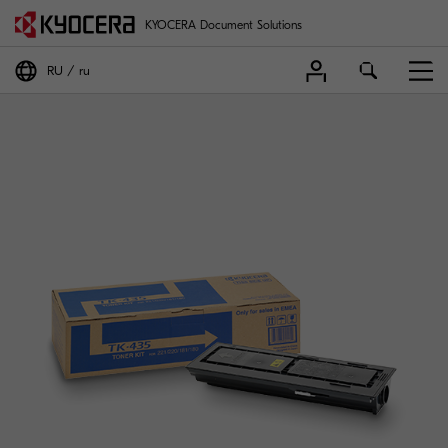
KYOCERA Document Solutions
RU
ru