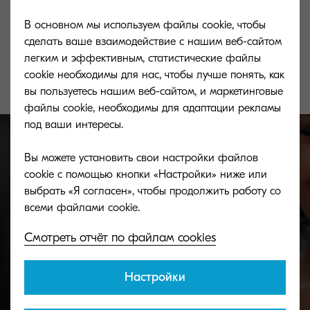
печати формата А4 при 5% заполнении листа
В основном мы используем файлы cookie, чтобы
*Рекомендованная розничная цена: 7 670,40 ₽
сделать ваше взаимодействие с нашим веб-сайтом
легким и эффективным, статистические файлы
cookie необходимы для нас, чтобы лучше понять, как
вы пользуетесь нашим веб-сайтом, и маркетинговые
файлы cookie, необходимы для адаптации рекламы
под ваши интересы.
Вы можете установить свои настройки файлов
cookie с помощью кнопки «Настройки» ниже или
Toner take-back service
выбрать «Я согласен», чтобы продолжить работу со
KYOCERA's toner recycling programme allows
Смотреть отчёт по файлам cookies
organisations to return toners in a variety of ways.
Настройки
Discover more