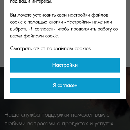
под ваши интересы.
Вы можете установить свои настройки файлов
TK-5270M
TK-5270Y
cookie с помощью кнопки «Настройки» ниже или
выбрать «Я согласен», чтобы продолжить работу со
Magenta toner yield 6,000 pages in
Yellow toner yie
accordance with ISO /IEC 19798.
accordance with
Смотреть отчёт по файлам cookies
Настройки
Я согласен
Свяжитесь с нами
Наша служба поддержки поможет вам с
любыми вопросами о продуктах и услугах