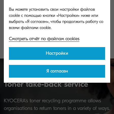
Вы можете установить свои настройки файлов
cookie с помощью кнопки «Настройки» ниже или
TK-8305C
TK-8305M
выбрать «Я согласен», чтобы продолжить работу со
Cyan toner yield 15,000 pages in
Magenta toner y
accordance with 5 % coverage.
accordance with
Смотреть отчёт по файлам cookies
Настройки
Я согласен
Toner take-back service
KYOCERA's toner recycling programme allows
organisations to return toners in a variety of ways.