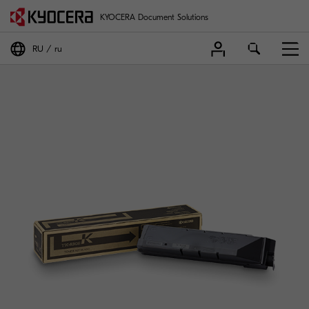
KYOCERA Document Solutions
RU
ru