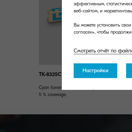
эффективным, статистическ
веб-сайтом, и маркетингов
Вы можете установить сво
Смотреть отчёт по файл
Настройки
TK-8325C
Cyan toner yield 12,000 pages in accordance 
5 % coverage.