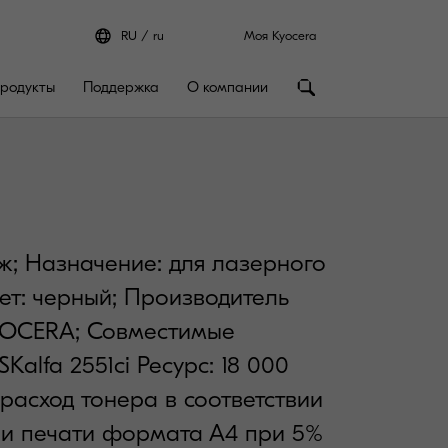
RU
ru
Моя Kyocera
родукты
Поддержка
О компании
дж; Назначение: для лазерного
т: черный; Производитель
OCERA; Совместимые
alfa 2551ci Ресурс: 18 000
расход тонера в соответствии
при печати формата А4 при 5%