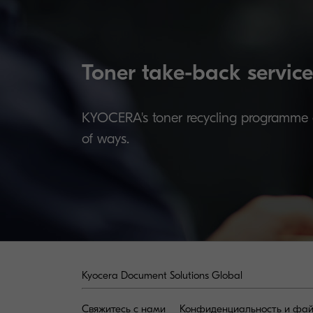
Toner take-back service
KYOCERA's toner recycling programme al
of ways.
Kyocera Document Solutions Global
Свяжитесь с нами
Конфиденциальность и фай