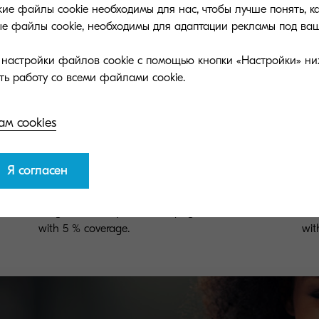
ие файлы cookie необходимы для нас, чтобы лучше понять, к
ые файлы cookie, необходимы для адаптации рекламы под ваш
и настройки файлов cookie с помощью кнопки «Настройки» ни
ам cookies
Я согласен
TK-8325M
TK
with
Magenta toner yield 12,000 pages in accordance
Yel
with 5 % coverage.
wit