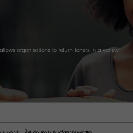
lows organisations to return toners in a variety
лы cookie
Запрос доступа субъекта данных