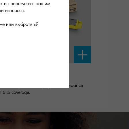
ак вы пользуетесь нашим
и интересы.
же или выбрать «Я
-8325Y
low toner yield 12,000 pages in accordance
h 5 % coverage.