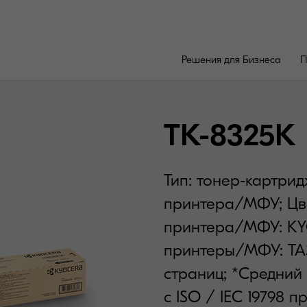
Решения для Бизнеса
П
TK-8325K
Тип: тонер-картри
принтера/МФУ; Цве
принтера/МФУ: KY
принтеры/МФУ: TASK
страниц; *Средний 
с ISO / IEC 19798 