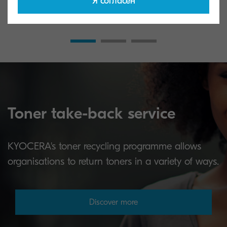
Я согласен
Cyan toner yield 20,000 pages in
Yellow toner yie
accordance with ISO/IEC 19798.
accordance with
Toner take-back service
KYOCERA's toner recycling programme allows
organisations to return toners in a variety of ways.
Discover more