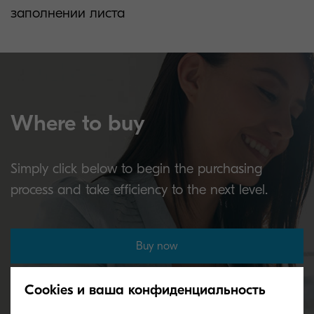
заполнении листа
Where to buy
Simply click below to begin the purchasing
process and take efficiency to the next level.
Buy now
Cookies и ваша конфиденциальность