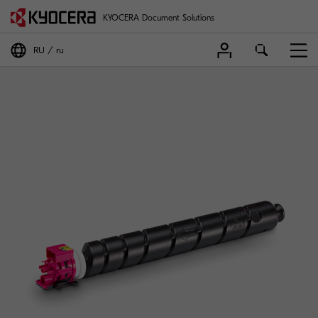
KYOCERA Document Solutions
RU
ru