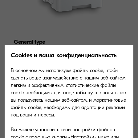
General type
Черно - белые многофункциональные
Cookies и ваша конфиденциальность
устройства формата А4
В основном мы используем файлы cookie, чтобы
Engine speed
сделать ваше взаимодействие с нашим веб-сайтом
легким и эффективным, статистические файлы
До 45 страниц формата A4 в минуту.
cookie необходимы для нас, чтобы лучше понять, как
Двусторонняя печать: 22,5 страниц
вы пользуетесь нашим веб-сайтом, и маркетинговые
формата A4 в минуту. Двустороннее
файлы cookie, необходимы для адаптации рекламы
сканирование: 22,5 страниц формата
под ваши интересы.
A4 в минуту.
Вы можете установить свои настройки файлов
Warm-up time
cookie с помощью кнопки «Настройки» ниже или