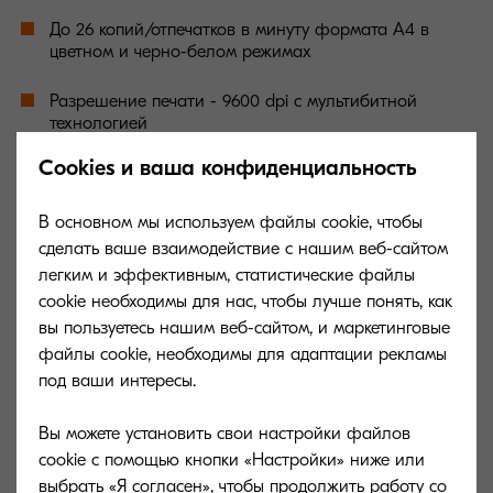
До 26 копий/отпечатков в минуту формата А4 в
цветном и черно-белом режимах
Разрешение печати - 9600 dpi с мультибитной
технологией
Cookies и ваша конфиденциальность
Время вывода первой копии 10 (12) секунд для
монохромной (цветной) печати
В основном мы используем файлы cookie, чтобы
Двусторонняя печать, копирование, сканирование и
сделать ваше взаимодействие с нашим веб-сайтом
отправка факсов в базовой конфигурации
легким и эффективным, статистические файлы
cookie необходимы для нас, чтобы лучше понять, как
Шифрование SSL, IPsec и функции
вы пользуетесь нашим веб-сайтом, и маркетинговые
конфиденциальной печати
файлы cookie, необходимы для адаптации рекламы
под ваши интересы.
Низкое потребление энергии благодаря белому
светодиоду при сканировании и копировании
Вы можете установить свои настройки файлов
Дополнительная поддержка различных систем карт
cookie с помощью кнопки «Настройки» ниже или
аутентификации
выбрать «Я согласен», чтобы продолжить работу со