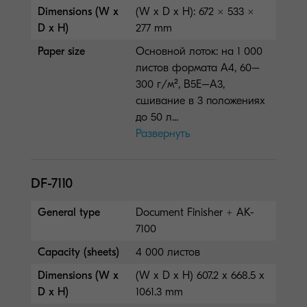
Dimensions (W x
(W x D x H): 672 × 533 ×
D x H)
277 mm
Paper size
Основной лоток: на 1 000
листов формата A4, 60–
300 г/м², B5E–A3,
сшивание в 3 положениях
до 50 л...
Развернуть
DF-7110
General type
Document Finisher + AK-
7100
Capacity (sheets)
4 000 листов
Dimensions (W x
(W x D x H) 607.2 x 668.5 x
D x H)
1061.3 mm