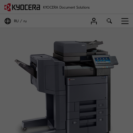
KYOCERA Document Solutions
RU
ru