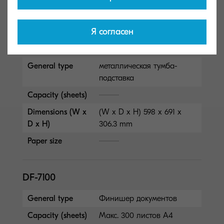
Paper size
Я согласен
CB-7110M
General type
металлическая тумба-
подставка
Capacity (sheets)
Dimensions (W x
(W x D x H) 598 x 691 x
D x H)
306.3 mm
Paper size
DF-7100
General type
Финишер документов
Capacity (sheets)
Макс. 300 листов A4