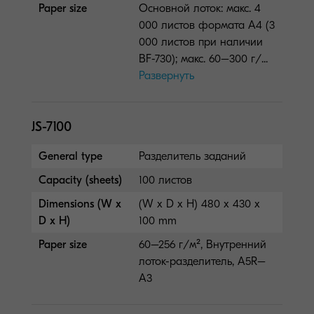
Paper size
Основной лоток: макс. 4
000 листов формата A4 (3
000 листов при наличии
BF-730); макс. 60–300 г/...
Развернуть
JS-7100
General type
Разделитель заданий
Capacity (sheets)
100 листов
Dimensions (W x
(W x D x H) 480 x 430 x
D x H)
100 mm
Paper size
60–256 г/м², Внутренний
лоток-разделитель, A5R–
A3