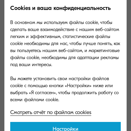
Cookies и ваша конфиденциальность
Banner Guide (10)
General type
Banner paper feeding guide
В основном мы используем файлы cookie, чтобы
сделать ваше взаимодействие с нашим веб-сайтом
Capacity (sheets)
на 10 листов
легким и эффективным, статистические файлы
Dimensions (W x
(W x D x H): 250 x 374 x
cookie необходимы для нас, чтобы лучше понять, как
D x H)
152 mm
вы пользуетесь нашим веб-сайтом, и маркетинговые
файлы cookie, необходимы для адаптации рекламы
Paper size
320 x 1 220 mm
под ваши интересы.
Вы можете установить свои настройки файлов
CB-7100W
cookie с помощью кнопки «Настройки» ниже или
General type
деревянная тумба-
выбрать «Я согласен», чтобы продолжить работу со
подставка
Capacity (sheets)
Смотреть отчёт по файлам cookies
Dimensions (W x
(W x D x H) 598 x 685 x
D x H)
315 mm
Настройки