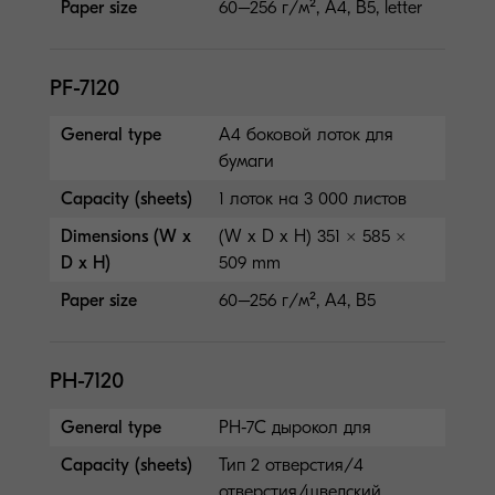
Paper size
60–256 г/м², A4, B5, letter
PF-7120
General type
A4 боковой лоток для
бумаги
Capacity (sheets)
1 лоток на 3 000 листов
Dimensions (W x
(W x D x H) 351 × 585 ×
D x H)
509 mm
Paper size
60–256 г/м², A4, B5
PH-7120
General type
PH-7C дырокол для
Capacity (sheets)
Тип 2 отверстия/4
отверстия/шведский