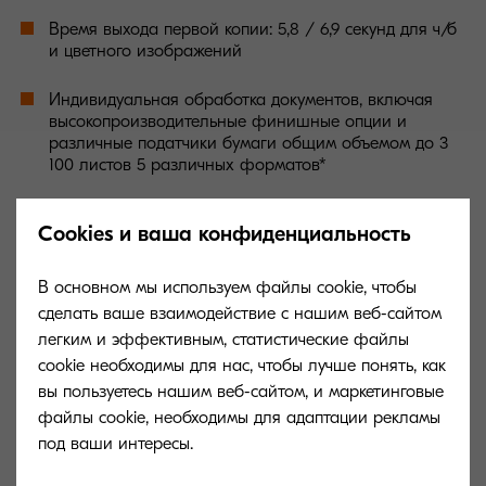
Время выхода первой копии: 5,8 / 6,9 секунд для ч/б
и цветного изображений
Индивидуальная обработка документов, включая
высокопроизводительные финишные опции и
различные податчики бумаги общим объемом до 3
100 листов 5 различных форматов*
Превосходное качество печати до 1 200 точек на
Cookies и ваша конфиденциальность
дюйм
Оперативная память на 2 Гб + жесткий диск на 320
В основном мы используем файлы cookie, чтобы
Гб
сделать ваше взаимодействие с нашим веб-сайтом
легким и эффективным, статистические файлы
Безопасность*: удобная система аутентификации на
cookie необходимы для нас, чтобы лучше понять, как
базе USB с использованием различных карт доступа,
вы пользуетесь нашим веб-сайтом, и маркетинговые
Data Security Kit
файлы cookie, необходимы для адаптации рекламы
под ваши интересы.
Функции отправки факсимильных сообщений*
разрешением до 600 точек на дюйм: Super G3,