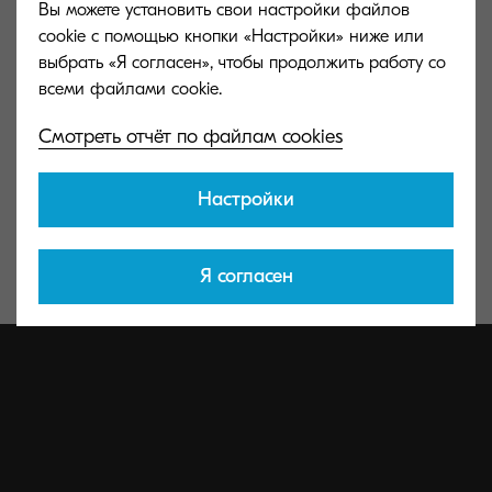
работа по двум линиям одновременно, сетевой факс
Вы можете установить свои настройки файлов
и интернет-факс
cookie с помощью кнопки «Настройки» ниже или
выбрать «Я согласен», чтобы продолжить работу со
Долговечные компоненты для непревзойденной
надежности, эффективности и экологичности
Смотреть отчёт по файлам cookies
Исключительно низкие затраты на печать в своем
классе
Настройки
* Опция
Я согласен