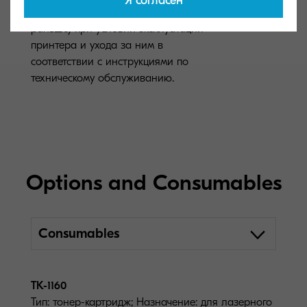
Я согласен
зависимости от того, что наступит
раньше) при условии эксплуатации
принтера и ухода за ним в
соответствии с инструкциями по
техническому обслуживанию.
Options and Consumables
Consumables
TK-1160
Тип: тонер-картридж; Назначение: для лазерного