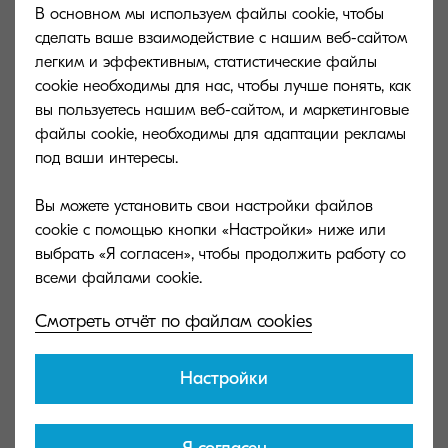
В основном мы используем файлы cookie, чтобы
Engine speed
сделать ваше взаимодействие с нашим веб-сайтом
До 40 страниц формата А4 в минуту
легким и эффективным, статистические файлы
cookie необходимы для нас, чтобы лучше понять, как
Warm-up time
вы пользуетесь нашим веб-сайтом, и маркетинговые
файлы cookie, необходимы для адаптации рекламы
Не более 15 секунд с момента
под ваши интересы.
включения
Вы можете установить свои настройки файлов
Power consumption
cookie с помощью кнопки «Настройки» ниже или
выбрать «Я согласен», чтобы продолжить работу со
Печать: 620 Вт В режиме ожидания: 8
Вт В спящем режиме: 0,8 Вт
Смотреть отчёт по файлам cookies
Warranty
Стандартная гарантия сроком на 2
Настройки
года. Гарантия компании KYOCERA на
барабаны и блоки проявки - 3 года
или макс. 100 000 страниц (в