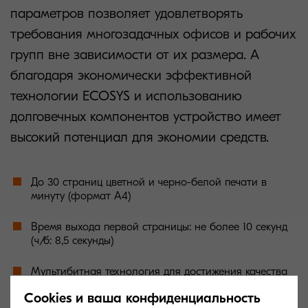
параметров позволяет удовлетворять
требования многозадачных офисов и рабочих
групп вне зависимости от их размера. А
благодаря экономически эффективной
технологии ECOSYS и использованию
долговечных компонентов устройство имеет
высокий потенциал для экономии средств.
До 30 страниц цветной и черно-белой печати в
минуту (формат А4)
Время выхода первой страницы: не более 10 секунд
(ч/б: 8,5 секунды)
Мультибитная технология для достижения качества
печати до 9 600 точек на дюйм
Cookies и ваша конфиденциальность