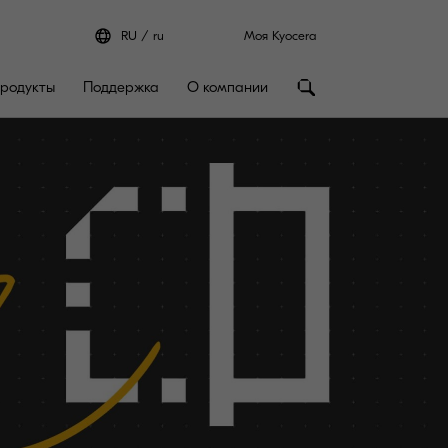
RU
ru
Моя Kyocera
родукты
Поддержка
О компании