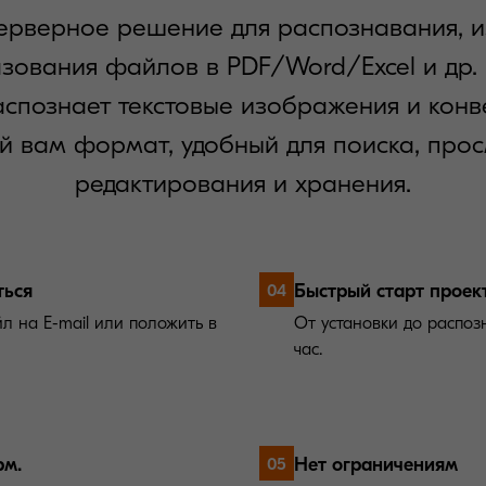
ерверное решение для распознавания, и
зования файлов в PDF/Word/Excel и др.
спознает текстовые изображения и конв
й вам формат, удобный для поиска, прос
редактирования и хранения.
ться
Быстрый старт проек
04
л на E-mail или положить в
От установки до распоз
час.
рм.
Нет ограничениям
05