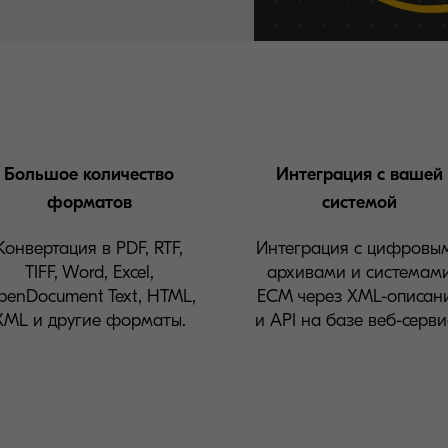
Большое количество
Интеграция с вашей
форматов
системой
Конвертация в PDF, RTF,
Интеграция с цифровы
TIFF, Word, Excel,
архивами и системам
penDocument Text, HTML,
ECM через XML-описан
XML и другие форматы.
и API на базе веб-серви