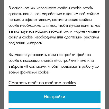
В основном мы используем файлы cookie, чтобы
Linux driver (v.8.7114)
сделать ваше взаимодействие с нашим веб-сайтом
легким и эффективным, статистические файлы
Product specific release for TASKalfa 2553/ 253/ 4053/
cookie необходимы для нас, чтобы лучше понять, как
5053/ 6053/ 5003/ 6003
вы пользуетесь нашим веб-сайтом, и маркетинговые
файлы cookie, необходимы для адаптации рекламы
102 MB
ZIP
под ваши интересы.
Вы можете установить свои настройки файлов
KX Driver (v.7.3.2216)
cookie с помощью кнопки «Настройки» ниже или
Product specific release for
выбрать «Я согласен», чтобы продолжить работу со
TASKALFA2553CI_3253CI_4053CI_5003I_5053CI_6003
_6053CI
Смотреть отчёт по файлам cookies
39 MB
ZIP
Настройки
FAX driver (v.6.3.3812)