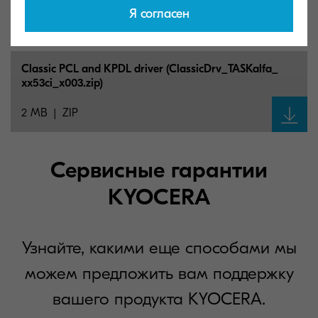
Я согласен
21 MB
ZIP
Classic PCL and KPDL driver (ClassicDrv_
TASKalfa_
xx53ci_
x003.zip)
2 MB
ZIP
Сервисные гарантии
KYOCERA
Узнайте, какими еще способами мы
можем предложить вам поддержку
вашего продукта KYOCERA.