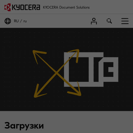
KYOCERA Document Solutions
RU
ru
Загрузки