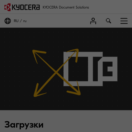
KYOCERA Document Solutions
RU
ru
Загрузки