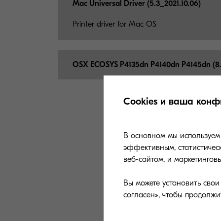
Mac Universal Driver (5.3_
2021.10.06)
Printer driver for Mac OS
OSX ECOSYS P4135dn P4140dn P4145dn (8.
Cookies и ваша конф
В основном мы используем 
эффективным, статистическ
веб-сайтом, и маркетингов
Узнайте,
Вы можете установить сво