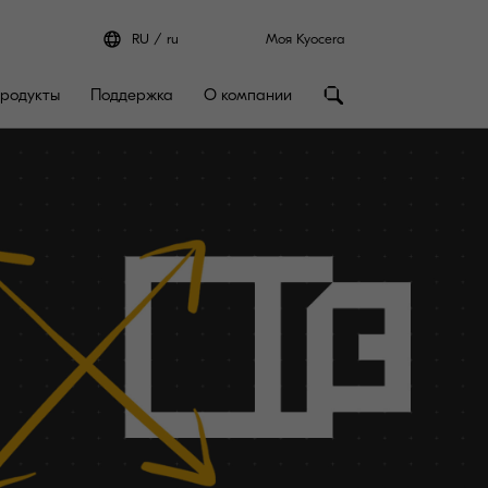
RU
ru
Моя Kyocera
родукты
Поддержка
О компании