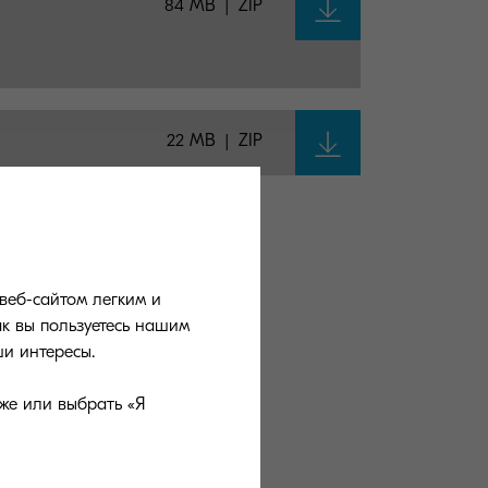
84 MB
ZIP
22 MB
ZIP
A
веб-сайтом легким и
ак вы пользуетесь нашим
и интересы.
ожить вам
же или выбрать «Я