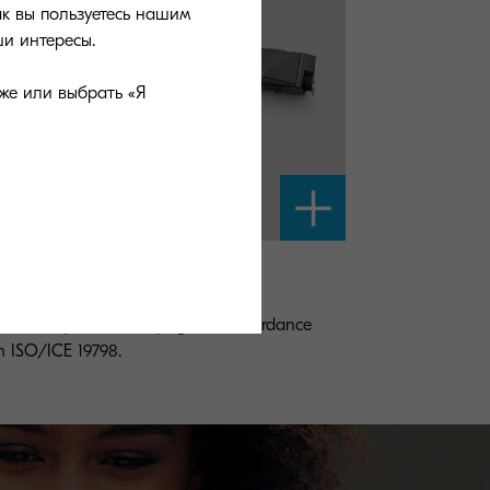
ак вы пользуетесь нашим
и интересы.
же или выбрать «Я
-8600K
ck toner yield 30,000 pages in accordance
h ISO/ICE 19798.