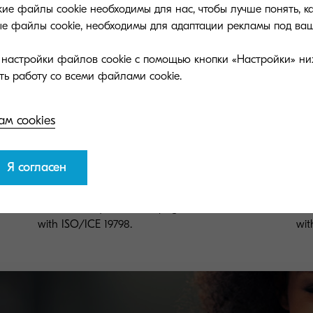
ие файлы cookie необходимы для нас, чтобы лучше понять, к
ые файлы cookie, необходимы для адаптации рекламы под ваш
и настройки файлов cookie с помощью кнопки «Настройки» ни
ам cookies
Я согласен
TK-8600Y
TK
Yellow toner yield 20,000 pages in accordance
Bla
with ISO/ICE 19798.
wit