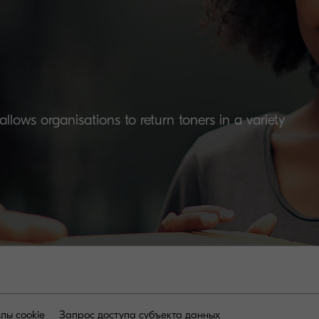
lows organisations to return toners in a variety
лы cookie
Запрос доступа субъекта данных