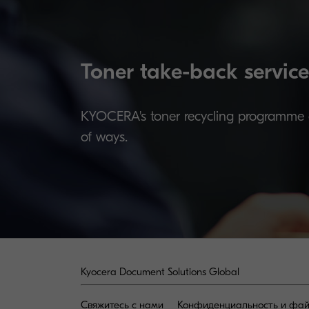
Toner take-back service
KYOCERA's toner recycling programme al
of ways.
Kyocera Document Solutions Global
Свяжитесь с нами
Конфиденциальность и фай