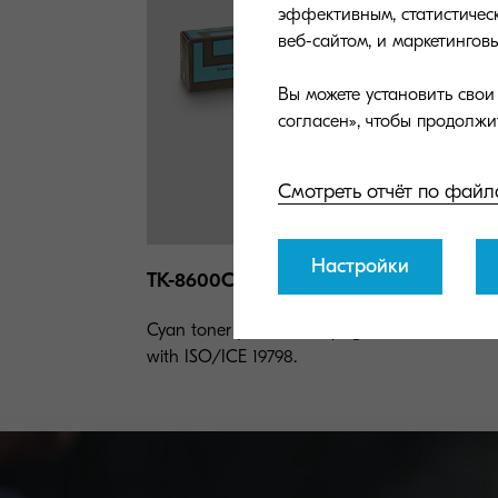
эффективным, статистическ
веб-сайтом, и маркетингов
Вы можете установить сво
Смотреть отчёт по файл
Настройки
TK-8600C
Cyan toner yield 20,000 pages in accordance
with ISO/ICE 19798.