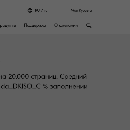
RU
ru
Моя Kyocera
родукты
Поддержка
О компании
M
а 20.000 страниц. Средний
и da_DKISO_C % заполнении