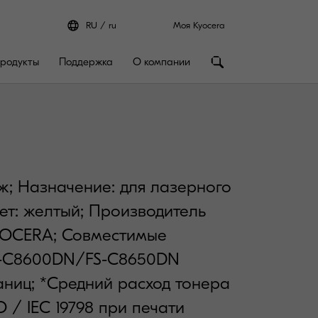
RU
ru
Моя Kyocera
родукты
Поддержка
О компании
дж; Назначение: для лазерного
т: желтый; Производитель
OCERA; Совместимые
S-C8600DN/FS-C8650DN
аниц; *Средний расход тонера
O / IEC 19798 при печати