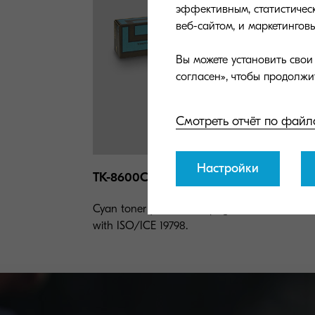
эффективным, статистическ
веб-сайтом, и маркетингов
Вы можете установить сво
Смотреть отчёт по файл
Настройки
TK-8600C
Cyan toner yield 20,000 pages in accordance
with ISO/ICE 19798.