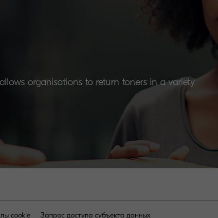
lows organisations to return toners in a variety
лы cookie
Запрос доступа субъекта данных