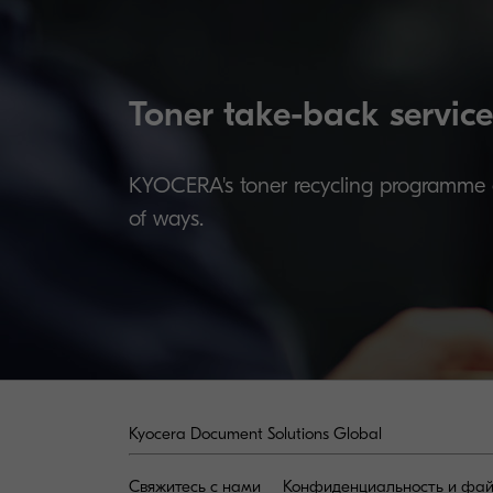
Toner take-back service
KYOCERA's toner recycling programme al
of ways.
Kyocera Document Solutions Global
Свяжитесь с нами
Конфиденциальность и фай