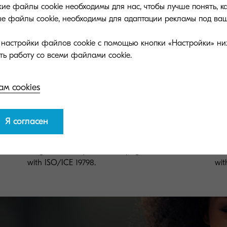
ие файлы cookie необходимы для нас, чтобы лучше понять, к
ые файлы cookie, необходимы для адаптации рекламы под ваш
и настройки файлов cookie с помощью кнопки «Настройки» ни
ам cookies
Я согласен
TK-8600M
TK
Magenta toner yield 20,000 pages in accordance
Bla
with ISO/ICE 19798.
wit