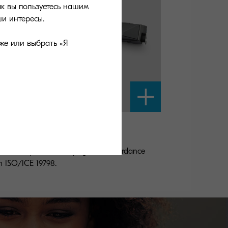
ак вы пользуетесь нашим
и интересы.
же или выбрать «Я
-8600K
ck toner yield 30,000 pages in accordance
h ISO/ICE 19798.